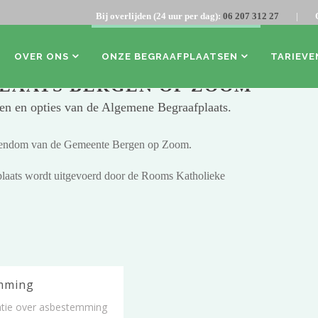
Bij overlijden (24 uur per dag):
06 207 312 27
|
OVER ONS
ONZE BEGRAAFPLAATSEN
TARIEVE
LAATS BERGEN OP ZOOM
den en opties van de Algemene Begraafplaats.
igendom van de Gemeente Bergen op Zoom.
laats wordt uitgevoerd door de Rooms Katholieke
mming
atie over asbestemming