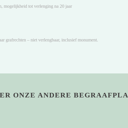
n, mogelijkheid tot verlenging na 20 jaar
jaar grafrechten – niet verlengbaar, inclusief monument.
ER ONZE ANDERE BEGRAAFPL