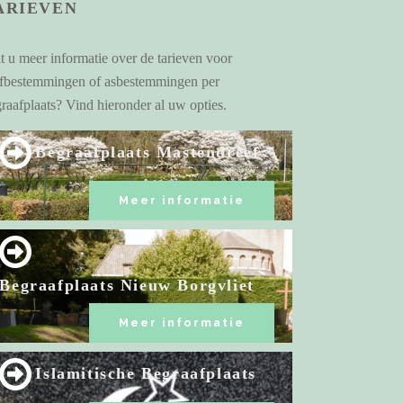
ARIEVEN
t u meer informatie over de tarieven voor
afbestemmingen of asbestemmingen
per
raafplaats? Vind hieronder al uw opties.
Begraafplaats Mastendreef
Meer informatie
Begraafplaats Nieuw Borgvliet
Meer informatie
Islamitische Begraafplaats