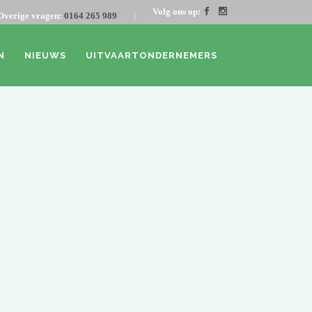
Volg ons op:
Overige vragen:
0164 265 989
|
N
NIEUWS
UITVAARTONDERNEMERS