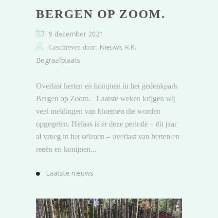
BERGEN OP ZOOM.
9 december 2021
Nieuws R.K.
Geschreven door:
Begraafplaats
Overlast herten en konijnen in het gedenkpark
Bergen op Zoom. Laatste weken krijgen wij
veel meldingen van bloemen die worden
opgegeten. Helaas is er deze periode – dit jaar
al vroeg in het seizoen – overlast van herten en
reeën en konijnen...
Laatste nieuws