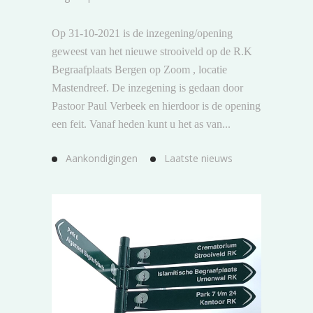
Op 31-10-2021 is de inzegening/opening
geweest van het nieuwe strooiveld op de R.K
Begraafplaats Bergen op Zoom , locatie
Mastendreef. De inzegening is gedaan door
Pastoor Paul Verbeek en hierdoor is de opening
een feit. Vanaf heden kunt u het as van...
Aankondigingen
Laatste nieuws