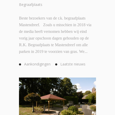
Begraafplaats
Beste bezoekers van de r.k. begraafplaats
Mastendreef. Zoals u misschien in 2018 via
de media heeft vernomen hebben wij eind
vorig jaar opschoon dagen gehouden op de
R.K. Begraafplaats te Mastendreef om alle
parken in 2019 te voorzien van gras. We...
Aankondigingen
Laatste nieuws