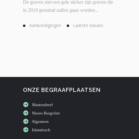
De graven met een gele sticker zijn graven die
in 2019 geruimd zullen gaan worden...
Aankondigingen
Laatste nieuws
ONZE BEGRAAFPLAATSEN
Mastendreef
Nieuw Borgvliet
Algemeen
Islamitisch