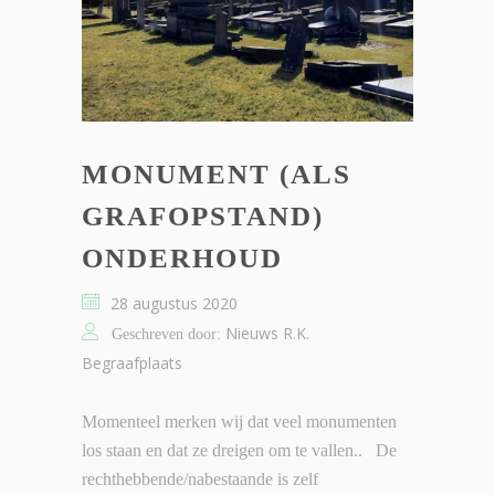
MONUMENT (ALS
GRAFOPSTAND)
ONDERHOUD
28 augustus 2020
Nieuws R.K.
Geschreven door:
Begraafplaats
Momenteel merken wij dat veel monumenten
los staan en dat ze dreigen om te vallen.. De
rechthebbende/nabestaande is zelf