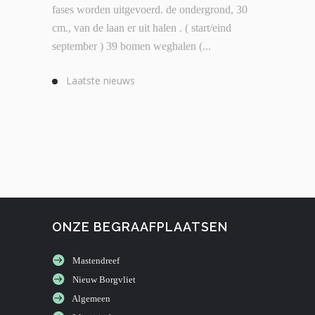
fases worden uitgevoerd. de ondergrond, 30
cm., van de laan er uit halen . ( start/eind
september ) 39 bomen weghalen (...
Laatste nieuws
ONZE BEGRAAFPLAATSEN
Mastendreef
Nieuw Borgvliet
Algemeen