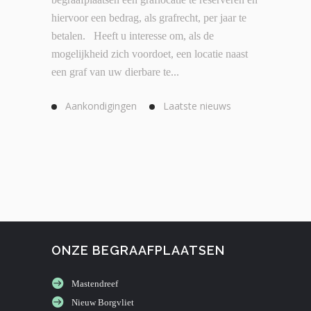
hiervoor een bedrag, als grafrecht, per jaar te
betalen. Heeft u interesse om, als de
mogelijkheid zich voordoet, een locatie naast
een graf van uw dierbare te...
Aankondigingen
Laatste nieuws
ONZE BEGRAAFPLAATSEN
Mastendreef
Nieuw Borgvliet