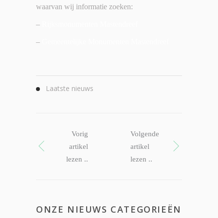
waarvan wij informatie zoeken:
–
Rijksmonumenten Mastendreef
–
Gemeentelijke Monumenten Mastendreef
Laatste nieuws
Vorig
Volgende
artikel
artikel
lezen ..
lezen ..
ONZE NIEUWS CATEGORIEËN